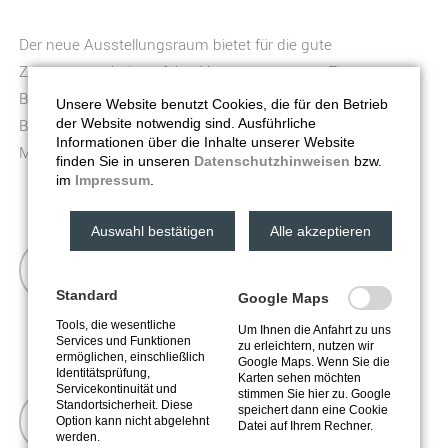
Der neue Ausstellungsraum bietet für die gute
Zusammenarbeit perfekte Voraussetzungen. Ein
Besprechungsraum mit einem XXL-Tisch lädt dazu ein,
Unsere Website benutzt Cookies, die für den Betrieb
Baupläne und Materialien auf ihm auszubreiten. Große
der Website notwendig sind. Ausführliche
Informationen über die Inhalte unserer Website
Monitore runden die Präsentationsmöglichkeiten ab.
finden Sie in unseren
Datenschutzhinweisen
bzw.
im
Impressum
.
Auswahl bestätigen
Alle akzeptieren
Unternehmen mit Tradition.
Seit 1962 ist Nolte Fliesen ein starker Partner
Standard
Google Maps
an Ihrer Seite. Deutschlandweit und
Tools, die wesentliche
Um Ihnen die Anfahrt zu uns
Services und Funktionen
International.
zu erleichtern, nutzen wir
ermöglichen, einschließlich
Google Maps. Wenn Sie die
Identitätsprüfung,
Karten sehen möchten
Servicekontinuität und
stimmen Sie hier zu. Google
Wir setzen Ihre Wünsche um!
Standortsicherheit. Diese
speichert dann eine Cookie
Option kann nicht abgelehnt
Datei auf Ihrem Rechner.
werden.
Bestmögliche Beratung und Umsetzung