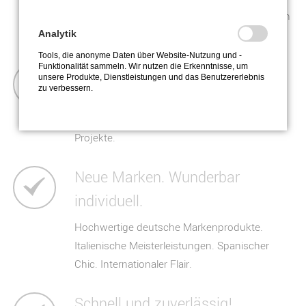
überzeugen Architekten, Planer und Bauherren
gleichermaßen.
Analytik
Tools, die anonyme Daten über Website-Nutzung und -
Funktionalität sammeln. Wir nutzen die Erkenntnisse, um
Neuer Showroom. Neues Design.
unsere Produkte, Dienstleistungen und das Benutzererlebnis
zu verbessern.
Innovativ denken und handeln! Nolte Fliesen
ist der perfekte Partner für Ihre zukünftigen
Projekte.
Neue Marken. Wunderbar
individuell.
Hochwertige deutsche Markenprodukte.
Italienische Meisterleistungen. Spanischer
Chic. Internationaler Flair.
Schnell und zuverlässig!