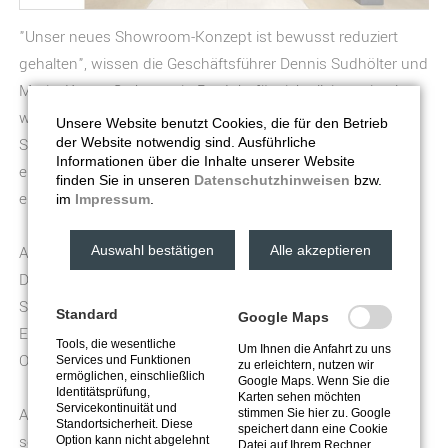
"Unser neues Showroom-Konzept ist bewusst reduziert
gehalten", wissen die Geschäftsführer Dennis Sudhölter und
Moritz Kruse. So kann ein Produkt für sich allein optimal
wirken, ohne störende Einflüsse aus der Umgebung.
Unsere Website benutzt Cookies, die für den Betrieb
Speziell dafür wurden große Schubladenschränken
der Website notwendig sind. Ausführliche
Informationen über die Inhalte unserer Website
entwickelt und gebaut. In jeder Schublade befindet sich
finden Sie in unseren
Datenschutzhinweisen
bzw.
eine Fliesenart, die der Kunde so für sich betrachten kann.
im
Impressum
.
Anwendungsbeispiele im Objekt werden ebenfalls gezeigt.
Auswahl bestätigen
Alle akzeptieren
Dazu dienen die großen Bildschirme, die direkt über den
Schränken zu finden sind. "Das erleichtert die
Standard
Google Maps
Entscheidungsfindung bei unseren Kunden enorm", weiß
Tools, die wesentliche
Um Ihnen die Anfahrt zu uns
Objektberaterin Silvia Schirmer.
Services und Funktionen
zu erleichtern, nutzen wir
ermöglichen, einschließlich
Google Maps. Wenn Sie die
Identitätsprüfung,
Karten sehen möchten
Servicekontinuität und
Aber - das wissen bei Fliesen Nolte alle Mitarbeiter - eine
stimmen Sie hier zu. Google
Standortsicherheit. Diese
speichert dann eine Cookie
schöne moderne Fliese ist nur so gut, wie die optimale
Option kann nicht abgelehnt
Datei auf Ihrem Rechner.